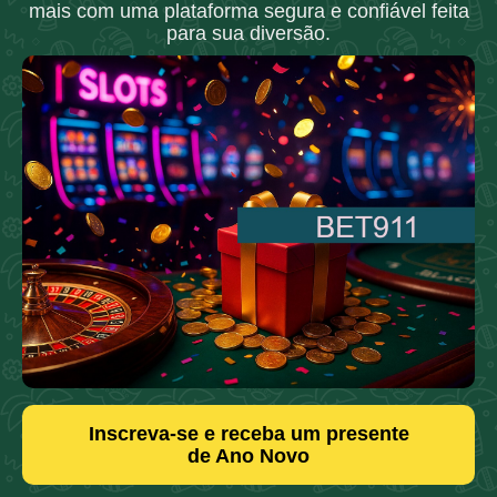
mais com uma plataforma segura e confiável feita
para sua diversão.
Inscreva-se e receba um presente
de Ano Novo