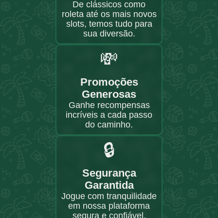
De clássicos como
roleta até os mais novos
slots, temos tudo para
sua diversão.
💸
Promoções
Generosas
Ganhe recompensas
incríveis a cada passo
do caminho.
🔒
Segurança
Garantida
Jogue com tranquilidade
em nossa plataforma
segura e confiável.