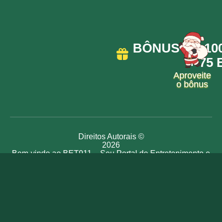
BÔNUS DE 100
+ 75
Aproveite
o bônus
Direitos Autorais ©
2026
Bem-vindo ao BET911 – Seu Portal de Entretenimento e
Sorte!
Explore o universo de BET911 e desfrute de uma
experiência de jogo incomparável. Aqui você encontra os
melhores jogos, promoções exclusivas e segurança total.
Registre-se agora no BET911 e inicie sua jornada rumo à
sorte. Aproveite cada jogada com emoção e confiança!