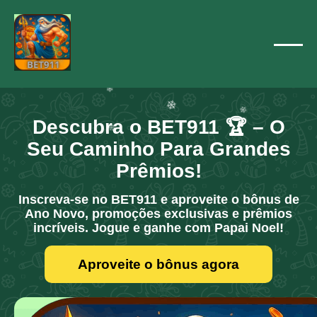
❄
❄
❄
❄
❄
❄
❄
Descubra o BET911 🏆 – O
❄
Seu Caminho Para Grandes
❄
❄
Prêmios!
Inscreva-se no BET911 e aproveite o bônus de
Ano Novo, promoções exclusivas e prêmios
incríveis. Jogue e ganhe com Papai Noel!
Aproveite o bônus agora