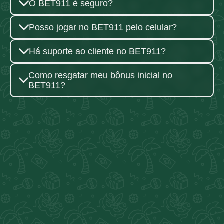
O BET911 é seguro?
presente especial de Ano Novo.
Verifique a seção de promoções para
Sim, o BET911 utiliza tecnologia
Posso jogar no BET911 pelo celular?
não perder nenhuma oferta.
avançada de segurança para proteger
seus dados e garantir uma experiência
Sim, a plataforma é totalmente
Há suporte ao cliente no BET911?
confiável.
compatível com dispositivos móveis,
permitindo que você jogue onde quiser.
Oferecemos suporte ao cliente 24/7
Como resgatar meu bônus inicial no
para responder suas dúvidas e ajudar
BET911?
no que for necessário.
Ao se inscrever, você automaticamente
recebe o bônus inicial. Siga as
instruções na sua conta para utilizá-lo.