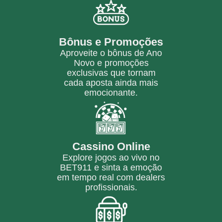
Bônus e Promoções
Aproveite o bônus de Ano
Novo e promoções
exclusivas que tornam
cada aposta ainda mais
emocionante.
Cassino Online
Explore jogos ao vivo no
BET911 e sinta a emoção
em tempo real com dealers
profissionais.