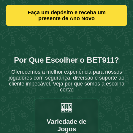
Faça um depósito e receba um
presente de Ano Novo
Por Que Escolher o BET911?
Oferecemos a melhor experiência para nossos
jogadores com segurança, diversão e suporte ao
cliente impecável. Veja por que somos a escolha
certa:
🎰
Variedade de
Jogos