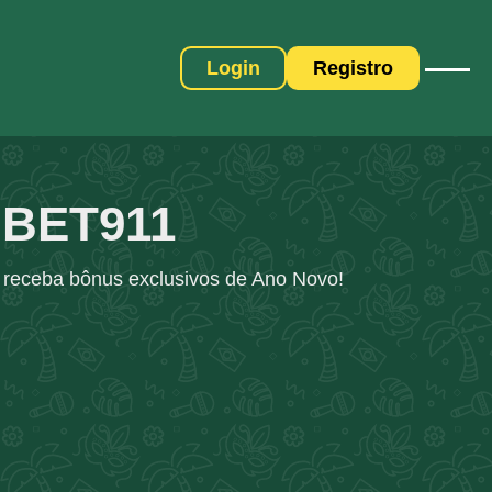
Login
Registro
❄
❄
❄
o BET911
e receba bônus exclusivos de Ano Novo!