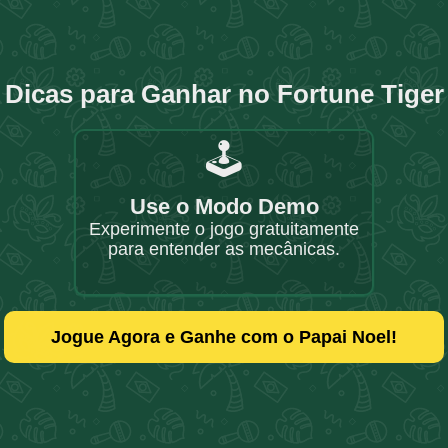
Dicas para Ganhar no Fortune Tiger
🕹️
Use o Modo Demo
Experimente o jogo gratuitamente
para entender as mecânicas.
Jogue Agora e Ganhe com o Papai Noel!