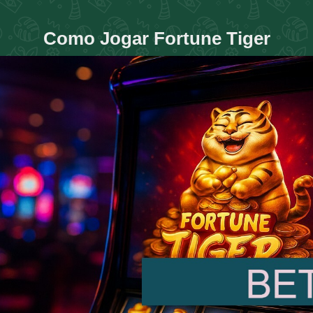
Como Jogar Fortune Tiger