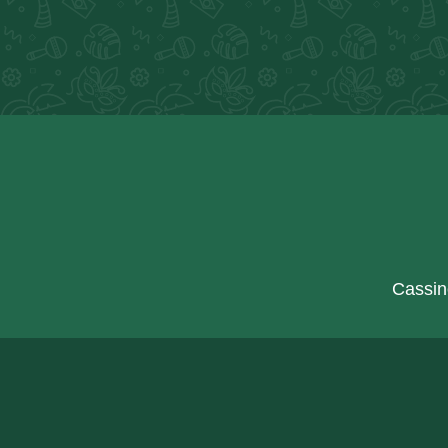
Cassin