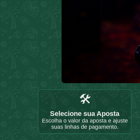
🛠
Selecione sua Aposta
Escolha o valor da aposta e ajuste
suas linhas de pagamento.