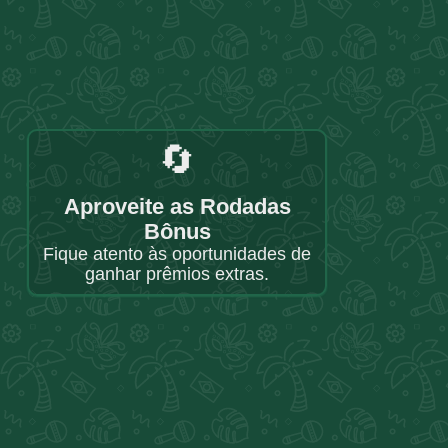
🔄
Aproveite as Rodadas
Bônus
Fique atento às oportunidades de
ganhar prêmios extras.